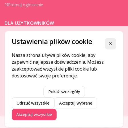
Promuj ogłoszenie
DLA UŻYTKOWNIKÓW
Centrum pomocy
Ustawienia plików cookie
Jak to działa
Zamknij
Bezpieczeństwo
Nasza strona używa plików cookie, aby
zapewnić najlepsze doświadczenia. Możesz
Usługi premium
zaakceptować wszystkie pliki cookie lub
Regulamin
dostosować swoje preferencje.
Pokaż szczegóły
©
2026
Gotpage. Wszelkie prawa zastrzeżone.
Przeł
Odrzuć wszystkie
Akceptuj wybrane
Akceptuj wszystkie
Ogłoszenia
Aktualności
Firmy
Blog