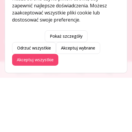
O NAS
zapewnić najlepsze doświadczenia. Możesz
zaakceptować wszystkie pliki cookie lub
O serwisie
dostosować swoje preferencje.
Kontakt
Pokaż szczegóły
DODAJ I PROMUJ
Odrzuć wszystkie
Akceptuj wybrane
Dodaj ogłoszenie
Akceptuj wszystkie
Dodaj firmę
Promuj ogłoszenie
Ogłoszenia
Aktualności
Firmy
Blog
DLA UŻYTKOWNIKÓW
Centrum pomocy
Jak to działa
Bezpieczeństwo
Usługi premium