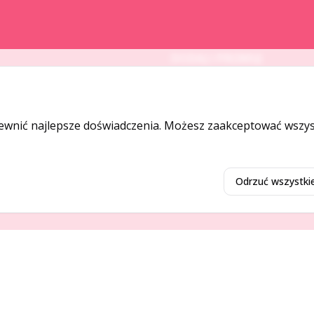
DODAJ I PROMUJ
Dodaj ogłoszenie
Dodaj firmę
ewnić najlepsze doświadczenia. Możesz zaakceptować wszyst
Promuj ogłoszenie
Odrzuć wszystki