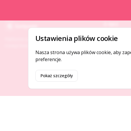
O NAS
Gotpage
O serwisie
Ustawienia plików cookie
Platforma ogłoszeń i firm, która łączy ludzi i
Kontakt
rozwija biznes w Twojej okolicy.
Nasza strona używa plików cookie, aby zap
preferencje.
Pokaż szczegóły
©
2026
Gotpage. Wszelkie prawa zastrzeżone.