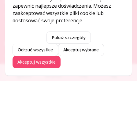
O NAS
zapewnić najlepsze doświadczenia. Możesz
zaakceptować wszystkie pliki cookie lub
O serwisie
dostosować swoje preferencje.
Kontakt
Pokaż szczegóły
DODAJ I PROMUJ
Odrzuć wszystkie
Akceptuj wybrane
Dodaj ogłoszenie
Akceptuj wszystkie
Dodaj firmę
Promuj ogłoszenie
Ogłoszenia
Aktualności
Firmy
Blog
DLA UŻYTKOWNIKÓW
Centrum pomocy
Jak to działa
Bezpieczeństwo
Usługi premium