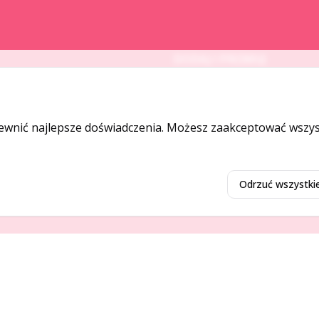
DODAJ I PROMUJ
Dodaj ogłoszenie
Dodaj firmę
ewnić najlepsze doświadczenia. Możesz zaakceptować wszyst
Promuj ogłoszenie
Odrzuć wszystki