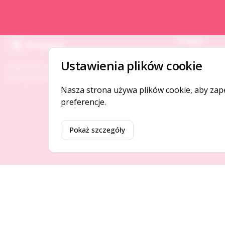
O NAS
Gotpage
O serwisie
Ustawienia plików cookie
Platforma ogłoszeń i firm, która łączy ludzi i
Kontakt
rozwija biznes w Twojej okolicy.
Nasza strona używa plików cookie, aby zap
preferencje.
Pokaż szczegóły
©
2026
Gotpage. Wszelkie prawa zastrzeżone.