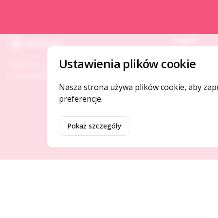
O NAS
Gotpage
O serwisie
Ustawienia plików cookie
Platforma ogłoszeń i firm, która łączy ludzi i
Kontakt
rozwija biznes w Twojej okolicy.
Nasza strona używa plików cookie, aby zap
preferencje.
Pokaż szczegóły
©
2026
Gotpage. Wszelkie prawa zastrzeżone.