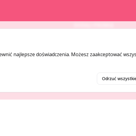
DODAJ I PROMUJ
Dodaj ogłoszenie
Dodaj firmę
ewnić najlepsze doświadczenia. Możesz zaakceptować wszyst
Promuj ogłoszenie
Odrzuć wszystki