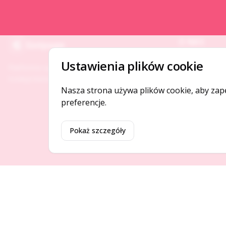
O NAS
Gotpage
O serwisie
Ustawienia plików cookie
Platforma ogłoszeń i firm, która łączy ludzi i
Kontakt
rozwija biznes w Twojej okolicy.
Nasza strona używa plików cookie, aby zap
preferencje.
Pokaż szczegóły
©
2026
Gotpage. Wszelkie prawa zastrzeżone.