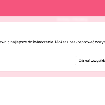
DODAJ I PROMUJ
Dodaj ogłoszenie
Dodaj firmę
ewnić najlepsze doświadczenia. Możesz zaakceptować wszyst
Promuj ogłoszenie
Odrzuć wszystki