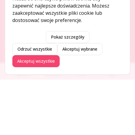
O NAS
zapewnić najlepsze doświadczenia. Możesz
zaakceptować wszystkie pliki cookie lub
O serwisie
dostosować swoje preferencje.
Kontakt
Pokaż szczegóły
DODAJ I PROMUJ
Odrzuć wszystkie
Akceptuj wybrane
Dodaj ogłoszenie
Akceptuj wszystkie
Dodaj firmę
Promuj ogłoszenie
Ogłoszenia
Aktualności
Firmy
Blog
DLA UŻYTKOWNIKÓW
Centrum pomocy
Jak to działa
Bezpieczeństwo
Usługi premium