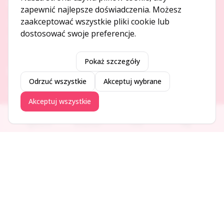
O NAS
zapewnić najlepsze doświadczenia. Możesz
zaakceptować wszystkie pliki cookie lub
O serwisie
dostosować swoje preferencje.
Kontakt
Pokaż szczegóły
DODAJ I PROMUJ
Odrzuć wszystkie
Akceptuj wybrane
Dodaj ogłoszenie
Akceptuj wszystkie
Dodaj firmę
Promuj ogłoszenie
Ogłoszenia
Aktualności
Firmy
Blog
DLA UŻYTKOWNIKÓW
Centrum pomocy
Jak to działa
Bezpieczeństwo
Usługi premium