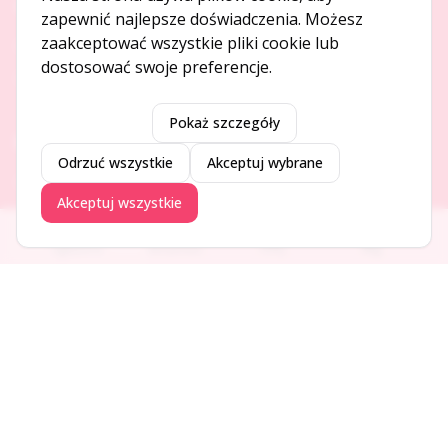
O NAS
zapewnić najlepsze doświadczenia. Możesz
zaakceptować wszystkie pliki cookie lub
O serwisie
dostosować swoje preferencje.
Kontakt
Pokaż szczegóły
DODAJ I PROMUJ
Odrzuć wszystkie
Akceptuj wybrane
Dodaj ogłoszenie
Akceptuj wszystkie
Dodaj firmę
Promuj ogłoszenie
Ogłoszenia
Aktualności
Firmy
Blog
DLA UŻYTKOWNIKÓW
Centrum pomocy
Jak to działa
Bezpieczeństwo
Usługi premium