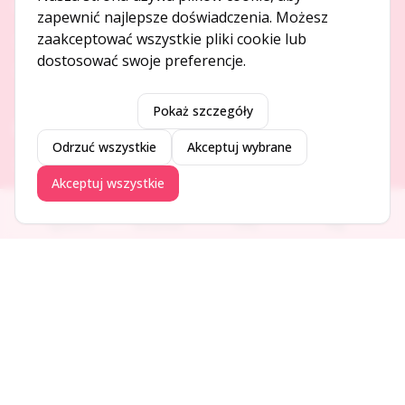
O NAS
zapewnić najlepsze doświadczenia. Możesz
zaakceptować wszystkie pliki cookie lub
O serwisie
dostosować swoje preferencje.
Kontakt
Pokaż szczegóły
DODAJ I PROMUJ
Odrzuć wszystkie
Akceptuj wybrane
Dodaj ogłoszenie
Akceptuj wszystkie
Dodaj firmę
Promuj ogłoszenie
Ogłoszenia
Aktualności
Firmy
Blog
DLA UŻYTKOWNIKÓW
Centrum pomocy
Jak to działa
Bezpieczeństwo
Usługi premium