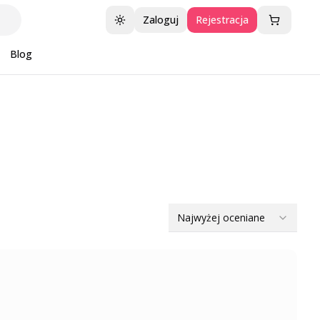
Zaloguj
Rejestracja
Przełącz motyw
Blog
Najwyżej oceniane