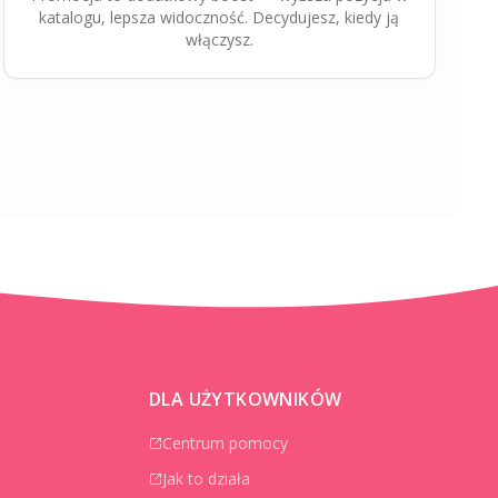
katalogu, lepsza widoczność. Decydujesz, kiedy ją
włączysz.
DLA UŻYTKOWNIKÓW
Centrum pomocy
Jak to działa