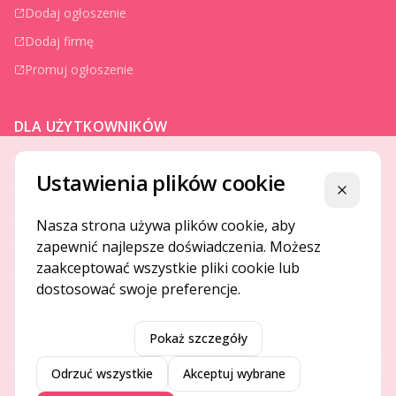
Dodaj ogłoszenie
Dodaj firmę
Promuj ogłoszenie
DLA UŻYTKOWNIKÓW
Centrum pomocy
Ustawienia plików cookie
Jak to działa
Zamknij
Bezpieczeństwo
Nasza strona używa plików cookie, aby
zapewnić najlepsze doświadczenia. Możesz
Usługi premium
zaakceptować wszystkie pliki cookie lub
Regulamin
dostosować swoje preferencje.
Pokaż szczegóły
©
2026
Gotpage. Wszelkie prawa zastrzeżone.
Przeł
Odrzuć wszystkie
Akceptuj wybrane