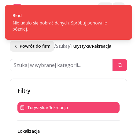
Gotpage
Menu
Błąd
Nie udało się pobrać danych. Spróbuj ponownie
później.
/
/
Powrót do firm
Szukaj
Turystyka/Rekreacja
Filtry
Turystyka/Rekreacja
Lokalizacja