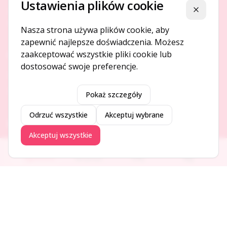
Ustawienia plików cookie
Platforma ogłoszeń i firm, która łączy ludzi i rozwija biznes
Zamknij
w Twojej okolicy.
Nasza strona używa plików cookie, aby
zapewnić najlepsze doświadczenia. Możesz
zaakceptować wszystkie pliki cookie lub
O NAS
dostosować swoje preferencje.
O serwisie
Kontakt
Pokaż szczegóły
Odrzuć wszystkie
Akceptuj wybrane
DODAJ I PROMUJ
Akceptuj wszystkie
Dodaj ogłoszenie
Ogłoszenia
Aktualności
Firmy
Blog
Dodaj firmę
Promuj ogłoszenie
DLA UŻYTKOWNIKÓW