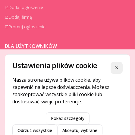
Dodaj ogłoszenie
Dodaj firmę
Promuj ogłoszenie
DLA UŻYTKOWNIKÓW
Centrum pomocy
Ustawienia plików cookie
Jak to działa
Zamknij
Bezpieczeństwo
Nasza strona używa plików cookie, aby
zapewnić najlepsze doświadczenia. Możesz
Usługi premium
zaakceptować wszystkie pliki cookie lub
Regulamin
dostosować swoje preferencje.
Pokaż szczegóły
©
2026
Gotpage. Wszelkie prawa zastrzeżone.
Przeł
Odrzuć wszystkie
Akceptuj wybrane