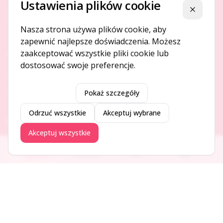
Ustawienia plików cookie
Platforma ogłoszeń i firm, która łączy ludzi i rozwija biznes
Zamknij
w Twojej okolicy.
Nasza strona używa plików cookie, aby
zapewnić najlepsze doświadczenia. Możesz
zaakceptować wszystkie pliki cookie lub
O NAS
dostosować swoje preferencje.
O serwisie
Kontakt
Pokaż szczegóły
Odrzuć wszystkie
Akceptuj wybrane
DODAJ I PROMUJ
Akceptuj wszystkie
Dodaj ogłoszenie
Ogłoszenia
Aktualności
Firmy
Blog
Dodaj firmę
Promuj ogłoszenie
DLA UŻYTKOWNIKÓW