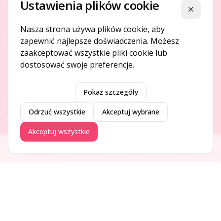
Ustawienia plików cookie
Platforma ogłoszeń i firm, która łączy ludzi i rozwija biznes
Zamknij
w Twojej okolicy.
Nasza strona używa plików cookie, aby
zapewnić najlepsze doświadczenia. Możesz
zaakceptować wszystkie pliki cookie lub
O NAS
dostosować swoje preferencje.
O serwisie
Kontakt
Pokaż szczegóły
Odrzuć wszystkie
Akceptuj wybrane
DODAJ I PROMUJ
Akceptuj wszystkie
Dodaj ogłoszenie
Ogłoszenia
Aktualności
Firmy
Blog
Dodaj firmę
Promuj ogłoszenie
DLA UŻYTKOWNIKÓW