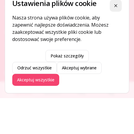
Ustawienia plików cookie
Platforma ogłoszeń i firm, która łączy ludzi i rozwija biznes
Zamknij
w Twojej okolicy.
Nasza strona używa plików cookie, aby
zapewnić najlepsze doświadczenia. Możesz
zaakceptować wszystkie pliki cookie lub
O NAS
dostosować swoje preferencje.
O serwisie
Kontakt
Pokaż szczegóły
Odrzuć wszystkie
Akceptuj wybrane
DODAJ I PROMUJ
Akceptuj wszystkie
Dodaj ogłoszenie
Ogłoszenia
Aktualności
Firmy
Blog
Dodaj firmę
Promuj ogłoszenie
DLA UŻYTKOWNIKÓW