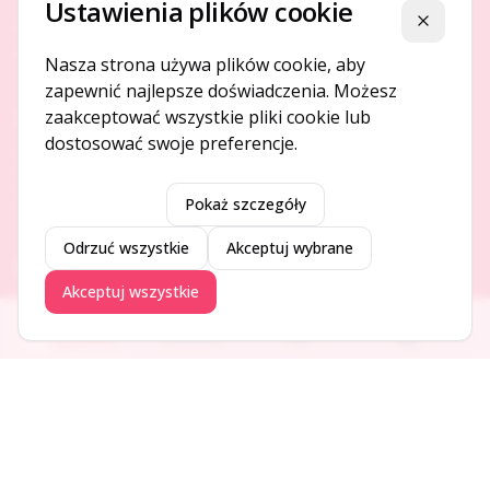
Ustawienia plików cookie
Platforma ogłoszeń i firm, która łączy ludzi i rozwija biznes
Zamknij
w Twojej okolicy.
Nasza strona używa plików cookie, aby
zapewnić najlepsze doświadczenia. Możesz
zaakceptować wszystkie pliki cookie lub
O NAS
dostosować swoje preferencje.
O serwisie
Kontakt
Pokaż szczegóły
Odrzuć wszystkie
Akceptuj wybrane
DODAJ I PROMUJ
Akceptuj wszystkie
Dodaj ogłoszenie
Ogłoszenia
Aktualności
Firmy
Blog
Dodaj firmę
Promuj ogłoszenie
DLA UŻYTKOWNIKÓW