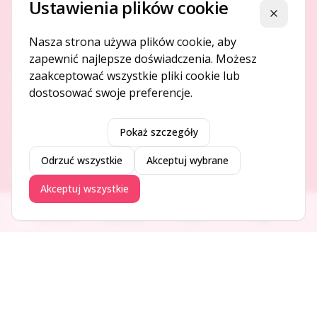
Ustawienia plików cookie
Platforma ogłoszeń i firm, która łączy ludzi i rozwija biznes
Zamknij
w Twojej okolicy.
Nasza strona używa plików cookie, aby
zapewnić najlepsze doświadczenia. Możesz
zaakceptować wszystkie pliki cookie lub
O NAS
dostosować swoje preferencje.
O serwisie
Kontakt
Pokaż szczegóły
Odrzuć wszystkie
Akceptuj wybrane
DODAJ I PROMUJ
Akceptuj wszystkie
Dodaj ogłoszenie
Ogłoszenia
Aktualności
Firmy
Blog
Dodaj firmę
Promuj ogłoszenie
DLA UŻYTKOWNIKÓW