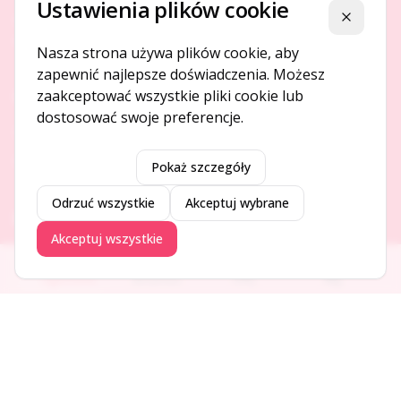
Ustawienia plików cookie
Platforma ogłoszeń i firm, która łączy ludzi i rozwija biznes
Zamknij
w Twojej okolicy.
Nasza strona używa plików cookie, aby
zapewnić najlepsze doświadczenia. Możesz
zaakceptować wszystkie pliki cookie lub
O NAS
dostosować swoje preferencje.
O serwisie
Kontakt
Pokaż szczegóły
Odrzuć wszystkie
Akceptuj wybrane
DODAJ I PROMUJ
Akceptuj wszystkie
Dodaj ogłoszenie
Ogłoszenia
Aktualności
Firmy
Blog
Dodaj firmę
Promuj ogłoszenie
DLA UŻYTKOWNIKÓW