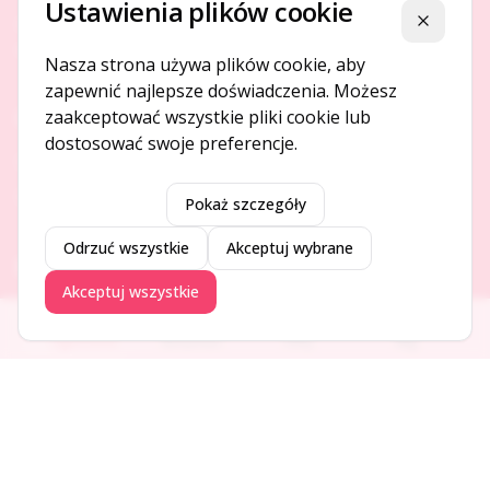
Ustawienia plików cookie
Platforma ogłoszeń i firm, która łączy ludzi i rozwija biznes
Zamknij
w Twojej okolicy.
Nasza strona używa plików cookie, aby
zapewnić najlepsze doświadczenia. Możesz
zaakceptować wszystkie pliki cookie lub
O NAS
dostosować swoje preferencje.
O serwisie
Kontakt
Pokaż szczegóły
Odrzuć wszystkie
Akceptuj wybrane
DODAJ I PROMUJ
Akceptuj wszystkie
Dodaj ogłoszenie
Ogłoszenia
Aktualności
Firmy
Blog
Dodaj firmę
Promuj ogłoszenie
DLA UŻYTKOWNIKÓW