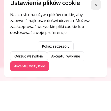
Ustawienia plików cookie
Platforma ogłoszeń i firm, która łączy ludzi i rozwija biznes
Zamknij
w Twojej okolicy.
Nasza strona używa plików cookie, aby
zapewnić najlepsze doświadczenia. Możesz
zaakceptować wszystkie pliki cookie lub
O NAS
dostosować swoje preferencje.
O serwisie
Kontakt
Pokaż szczegóły
Odrzuć wszystkie
Akceptuj wybrane
DODAJ I PROMUJ
Akceptuj wszystkie
Dodaj ogłoszenie
Ogłoszenia
Aktualności
Firmy
Blog
Dodaj firmę
Promuj ogłoszenie
DLA UŻYTKOWNIKÓW