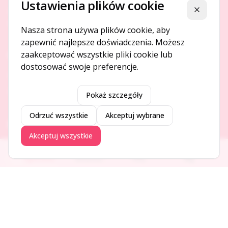
Ustawienia plików cookie
Platforma ogłoszeń i firm, która łączy ludzi i rozwija biznes
Zamknij
w Twojej okolicy.
Nasza strona używa plików cookie, aby
zapewnić najlepsze doświadczenia. Możesz
zaakceptować wszystkie pliki cookie lub
O NAS
dostosować swoje preferencje.
O serwisie
Kontakt
Pokaż szczegóły
Odrzuć wszystkie
Akceptuj wybrane
DODAJ I PROMUJ
Akceptuj wszystkie
Dodaj ogłoszenie
Ogłoszenia
Aktualności
Firmy
Blog
Dodaj firmę
Promuj ogłoszenie
DLA UŻYTKOWNIKÓW