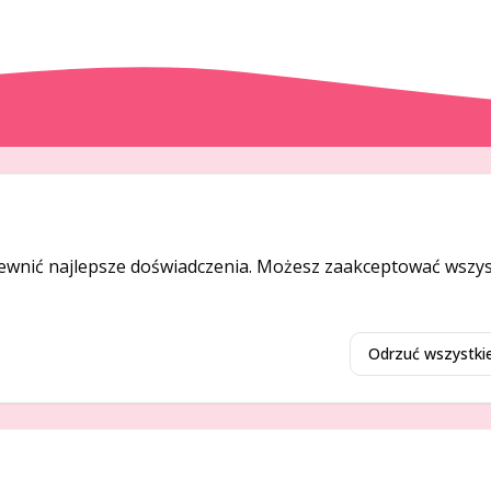
DODAJ I PROMUJ
Dodaj ogłoszenie
ewnić najlepsze doświadczenia. Możesz zaakceptować wszyst
Dodaj firmę
Promuj ogłoszenie
Odrzuć wszystki