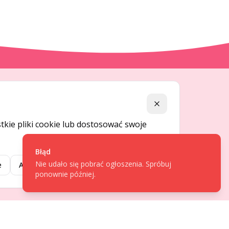
DLA UŻYTKOWNIKÓW
Zamknij
Centrum pomocy
kie pliki cookie lub dostosować swoje
Jak to działa
Bezpieczeństwo
Błąd
Nie udało się pobrać ogłoszenia. Spróbuj
Usługi premium
e
Akceptuj wybrane
Akceptuj wszystkie
ponownie później.
Regulamin