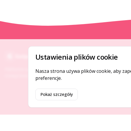
O NAS
Ustawienia plików cookie
Gotpage
O serwisie
Platforma ogłoszeń i firm, która łączy ludzi i
Nasza strona używa plików cookie, aby zap
Kontakt
rozwija biznes w Twojej okolicy.
preferencje.
Pokaż szczegóły