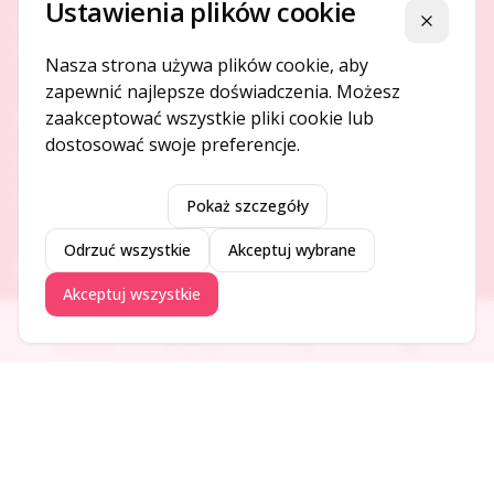
Ustawienia plików cookie
Platforma ogłoszeń i firm, która łączy ludzi i rozwija biznes
Zamknij
w Twojej okolicy.
Nasza strona używa plików cookie, aby
zapewnić najlepsze doświadczenia. Możesz
zaakceptować wszystkie pliki cookie lub
O NAS
dostosować swoje preferencje.
O serwisie
Kontakt
Pokaż szczegóły
Odrzuć wszystkie
Akceptuj wybrane
DODAJ I PROMUJ
Akceptuj wszystkie
Dodaj ogłoszenie
Ogłoszenia
Aktualności
Firmy
Blog
Dodaj firmę
Promuj ogłoszenie
DLA UŻYTKOWNIKÓW