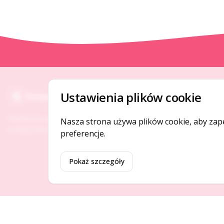
O NAS
Ustawienia plików cookie
Gotpage
O serwisie
Platforma ogłoszeń i firm, która łączy ludzi i
Nasza strona używa plików cookie, aby zap
Kontakt
rozwija biznes w Twojej okolicy.
preferencje.
Pokaż szczegóły