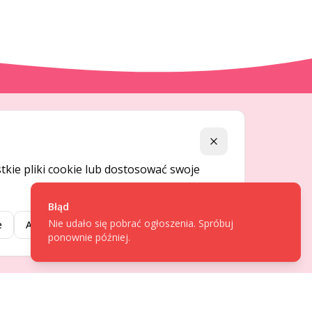
DLA UŻYTKOWNIKÓW
Zamknij
Centrum pomocy
kie pliki cookie lub dostosować swoje
Jak to działa
Bezpieczeństwo
Błąd
Nie udało się pobrać ogłoszenia. Spróbuj
Usługi premium
e
Akceptuj wybrane
Akceptuj wszystkie
ponownie później.
Regulamin