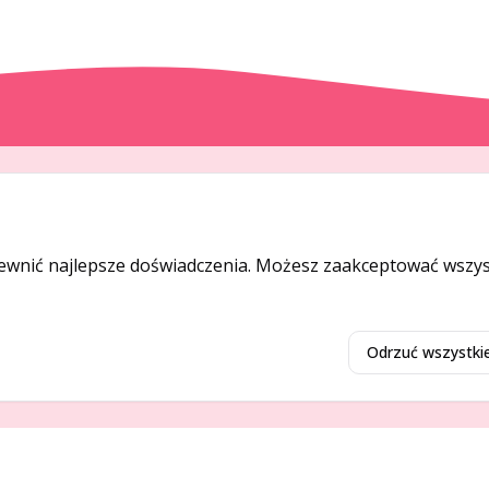
DODAJ I PROMUJ
Dodaj ogłoszenie
ewnić najlepsze doświadczenia. Możesz zaakceptować wszyst
Dodaj firmę
Promuj ogłoszenie
Odrzuć wszystki