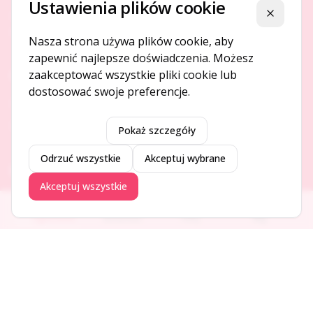
Ustawienia plików cookie
Platforma ogłoszeń i firm, która łączy ludzi i rozwija biznes
Zamknij
w Twojej okolicy.
Nasza strona używa plików cookie, aby
zapewnić najlepsze doświadczenia. Możesz
zaakceptować wszystkie pliki cookie lub
O NAS
dostosować swoje preferencje.
O serwisie
Kontakt
Pokaż szczegóły
Odrzuć wszystkie
Akceptuj wybrane
DODAJ I PROMUJ
Akceptuj wszystkie
Dodaj ogłoszenie
Ogłoszenia
Aktualności
Firmy
Blog
Dodaj firmę
Promuj ogłoszenie
DLA UŻYTKOWNIKÓW