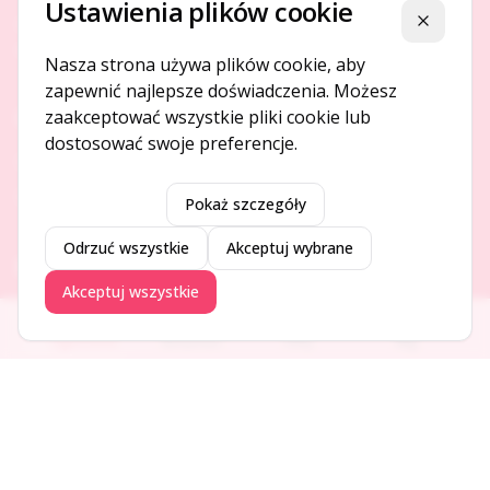
Ustawienia plików cookie
Platforma ogłoszeń i firm, która łączy ludzi i rozwija biznes
Zamknij
w Twojej okolicy.
Nasza strona używa plików cookie, aby
zapewnić najlepsze doświadczenia. Możesz
zaakceptować wszystkie pliki cookie lub
O NAS
dostosować swoje preferencje.
O serwisie
Kontakt
Pokaż szczegóły
Odrzuć wszystkie
Akceptuj wybrane
DODAJ I PROMUJ
Akceptuj wszystkie
Dodaj ogłoszenie
Ogłoszenia
Aktualności
Firmy
Blog
Dodaj firmę
Promuj ogłoszenie
DLA UŻYTKOWNIKÓW