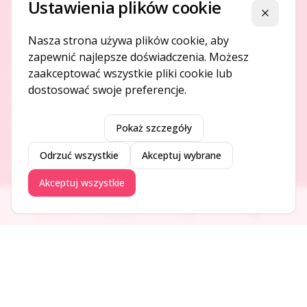
Ustawienia plików cookie
Platforma ogłoszeń i firm, która łączy ludzi i rozwija biznes
Zamknij
w Twojej okolicy.
Nasza strona używa plików cookie, aby
zapewnić najlepsze doświadczenia. Możesz
zaakceptować wszystkie pliki cookie lub
O NAS
dostosować swoje preferencje.
O serwisie
Kontakt
Pokaż szczegóły
Odrzuć wszystkie
Akceptuj wybrane
DODAJ I PROMUJ
Akceptuj wszystkie
Dodaj ogłoszenie
Ogłoszenia
Aktualności
Firmy
Blog
Dodaj firmę
Promuj ogłoszenie
DLA UŻYTKOWNIKÓW