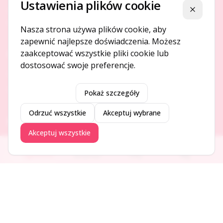
Ustawienia plików cookie
Platforma ogłoszeń i firm, która łączy ludzi i rozwija biznes
Zamknij
w Twojej okolicy.
Nasza strona używa plików cookie, aby
zapewnić najlepsze doświadczenia. Możesz
zaakceptować wszystkie pliki cookie lub
O NAS
dostosować swoje preferencje.
O serwisie
Kontakt
Pokaż szczegóły
Odrzuć wszystkie
Akceptuj wybrane
DODAJ I PROMUJ
Akceptuj wszystkie
Dodaj ogłoszenie
Ogłoszenia
Aktualności
Firmy
Blog
Dodaj firmę
Promuj ogłoszenie
DLA UŻYTKOWNIKÓW