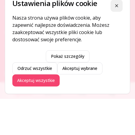
Ustawienia plików cookie
Platforma ogłoszeń i firm, która łączy ludzi i rozwija biznes
Zamknij
w Twojej okolicy.
Nasza strona używa plików cookie, aby
zapewnić najlepsze doświadczenia. Możesz
zaakceptować wszystkie pliki cookie lub
O NAS
dostosować swoje preferencje.
O serwisie
Kontakt
Pokaż szczegóły
Odrzuć wszystkie
Akceptuj wybrane
DODAJ I PROMUJ
Akceptuj wszystkie
Dodaj ogłoszenie
Ogłoszenia
Aktualności
Firmy
Blog
Dodaj firmę
Promuj ogłoszenie
DLA UŻYTKOWNIKÓW