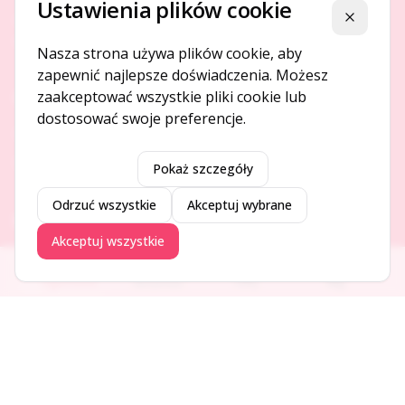
Ustawienia plików cookie
Platforma ogłoszeń i firm, która łączy ludzi i rozwija biznes
Zamknij
w Twojej okolicy.
Nasza strona używa plików cookie, aby
zapewnić najlepsze doświadczenia. Możesz
zaakceptować wszystkie pliki cookie lub
O NAS
dostosować swoje preferencje.
O serwisie
Kontakt
Pokaż szczegóły
Odrzuć wszystkie
Akceptuj wybrane
DODAJ I PROMUJ
Akceptuj wszystkie
Dodaj ogłoszenie
Ogłoszenia
Aktualności
Firmy
Blog
Dodaj firmę
Promuj ogłoszenie
DLA UŻYTKOWNIKÓW