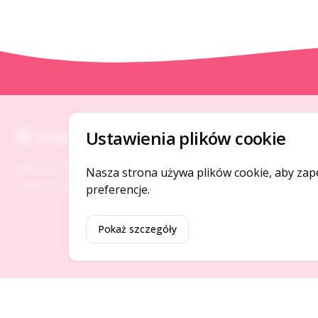
O NAS
Ustawienia plików cookie
Gotpage
O serwisie
Platforma ogłoszeń i firm, która łączy ludzi i
Nasza strona używa plików cookie, aby zap
Kontakt
rozwija biznes w Twojej okolicy.
preferencje.
Pokaż szczegóły