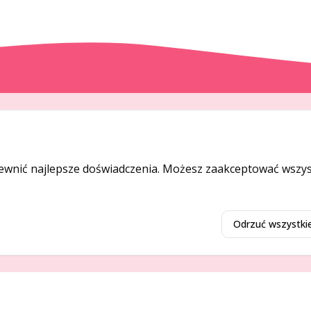
DODAJ I PROMUJ
Dodaj ogłoszenie
ewnić najlepsze doświadczenia. Możesz zaakceptować wszyst
Dodaj firmę
Promuj ogłoszenie
Odrzuć wszystki