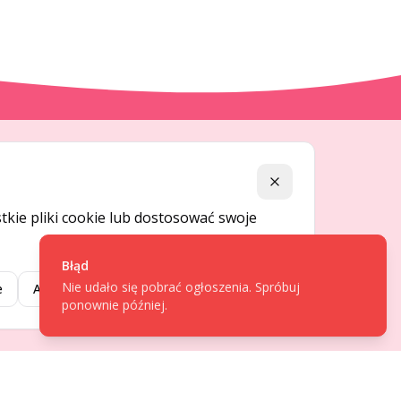
DLA UŻYTKOWNIKÓW
Zamknij
Centrum pomocy
kie pliki cookie lub dostosować swoje
Jak to działa
Bezpieczeństwo
Błąd
Nie udało się pobrać ogłoszenia. Spróbuj
Usługi premium
e
Akceptuj wybrane
Akceptuj wszystkie
ponownie później.
Regulamin