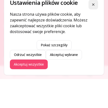
Ustawienia plików cookie
Platforma ogłoszeń i firm, która łączy ludzi i rozwija biznes
Zamknij
w Twojej okolicy.
Nasza strona używa plików cookie, aby
zapewnić najlepsze doświadczenia. Możesz
zaakceptować wszystkie pliki cookie lub
O NAS
dostosować swoje preferencje.
O serwisie
Kontakt
Pokaż szczegóły
Odrzuć wszystkie
Akceptuj wybrane
DODAJ I PROMUJ
Akceptuj wszystkie
Dodaj ogłoszenie
Ogłoszenia
Aktualności
Firmy
Blog
Dodaj firmę
Promuj ogłoszenie
DLA UŻYTKOWNIKÓW