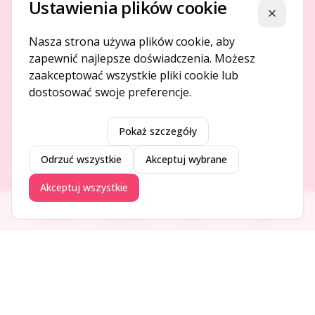
Ustawienia plików cookie
Platforma ogłoszeń i firm, która łączy ludzi i rozwija biznes
Zamknij
w Twojej okolicy.
Nasza strona używa plików cookie, aby
zapewnić najlepsze doświadczenia. Możesz
zaakceptować wszystkie pliki cookie lub
O NAS
dostosować swoje preferencje.
O serwisie
Kontakt
Pokaż szczegóły
Odrzuć wszystkie
Akceptuj wybrane
DODAJ I PROMUJ
Akceptuj wszystkie
Dodaj ogłoszenie
Ogłoszenia
Aktualności
Firmy
Blog
Dodaj firmę
Promuj ogłoszenie
DLA UŻYTKOWNIKÓW