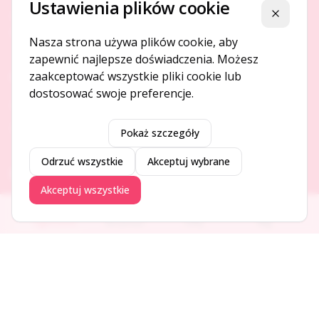
Ustawienia plików cookie
Platforma ogłoszeń i firm, która łączy ludzi i rozwija biznes
Zamknij
w Twojej okolicy.
Nasza strona używa plików cookie, aby
zapewnić najlepsze doświadczenia. Możesz
zaakceptować wszystkie pliki cookie lub
O NAS
dostosować swoje preferencje.
O serwisie
Kontakt
Pokaż szczegóły
Odrzuć wszystkie
Akceptuj wybrane
DODAJ I PROMUJ
Akceptuj wszystkie
Dodaj ogłoszenie
Ogłoszenia
Aktualności
Firmy
Blog
Dodaj firmę
Promuj ogłoszenie
DLA UŻYTKOWNIKÓW