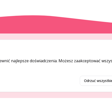
DODAJ I PROMUJ
Dodaj ogłoszenie
ewnić najlepsze doświadczenia. Możesz zaakceptować wszyst
Dodaj firmę
Promuj ogłoszenie
Odrzuć wszystki