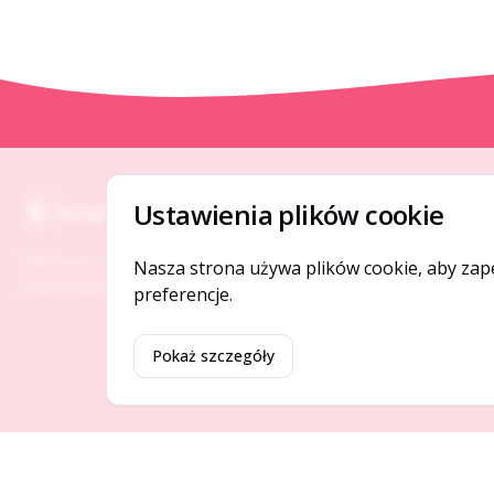
O NAS
Ustawienia plików cookie
Gotpage
O serwisie
Platforma ogłoszeń i firm, która łączy ludzi i
Nasza strona używa plików cookie, aby zap
Kontakt
rozwija biznes w Twojej okolicy.
preferencje.
Pokaż szczegóły