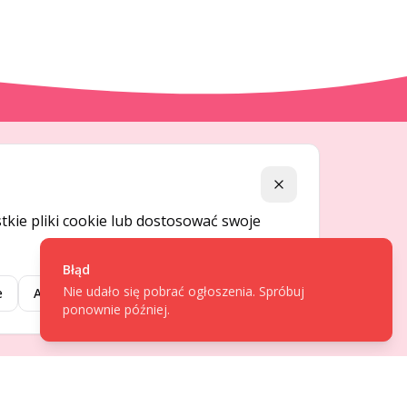
DLA UŻYTKOWNIKÓW
Zamknij
Centrum pomocy
kie pliki cookie lub dostosować swoje
Jak to działa
Bezpieczeństwo
Błąd
Nie udało się pobrać ogłoszenia. Spróbuj
Usługi premium
e
Akceptuj wybrane
Akceptuj wszystkie
ponownie później.
Regulamin