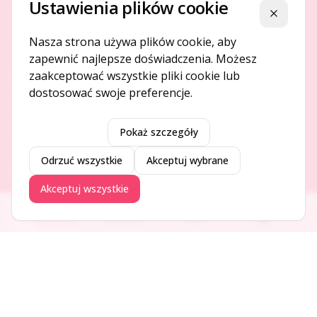
Ustawienia plików cookie
Platforma ogłoszeń i firm, która łączy ludzi i rozwija biznes
Zamknij
w Twojej okolicy.
Nasza strona używa plików cookie, aby
zapewnić najlepsze doświadczenia. Możesz
zaakceptować wszystkie pliki cookie lub
O NAS
dostosować swoje preferencje.
O serwisie
Kontakt
Pokaż szczegóły
Odrzuć wszystkie
Akceptuj wybrane
DODAJ I PROMUJ
Akceptuj wszystkie
Dodaj ogłoszenie
Ogłoszenia
Aktualności
Firmy
Blog
Dodaj firmę
Promuj ogłoszenie
DLA UŻYTKOWNIKÓW