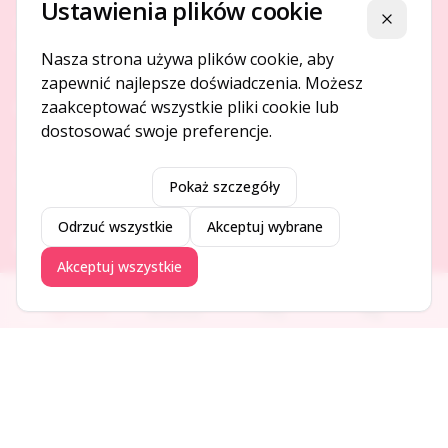
Ustawienia plików cookie
Platforma ogłoszeń i firm, która łączy ludzi i rozwija biznes
Zamknij
w Twojej okolicy.
Nasza strona używa plików cookie, aby
zapewnić najlepsze doświadczenia. Możesz
zaakceptować wszystkie pliki cookie lub
O NAS
dostosować swoje preferencje.
O serwisie
Kontakt
Pokaż szczegóły
Odrzuć wszystkie
Akceptuj wybrane
DODAJ I PROMUJ
Akceptuj wszystkie
Dodaj ogłoszenie
Ogłoszenia
Aktualności
Firmy
Blog
Dodaj firmę
Promuj ogłoszenie
DLA UŻYTKOWNIKÓW