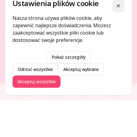
Ustawienia plików cookie
Platforma ogłoszeń i firm, która łączy ludzi i rozwija biznes
Zamknij
w Twojej okolicy.
Nasza strona używa plików cookie, aby
zapewnić najlepsze doświadczenia. Możesz
zaakceptować wszystkie pliki cookie lub
O NAS
dostosować swoje preferencje.
O serwisie
Kontakt
Pokaż szczegóły
Odrzuć wszystkie
Akceptuj wybrane
DODAJ I PROMUJ
Akceptuj wszystkie
Dodaj ogłoszenie
Ogłoszenia
Aktualności
Firmy
Blog
Dodaj firmę
Promuj ogłoszenie
DLA UŻYTKOWNIKÓW