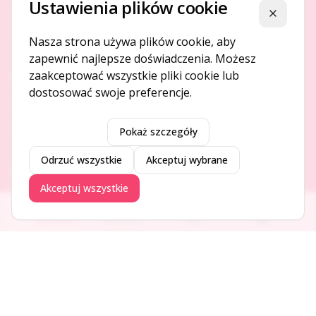
Ustawienia plików cookie
Platforma ogłoszeń i firm, która łączy ludzi i rozwija biznes
Zamknij
w Twojej okolicy.
Nasza strona używa plików cookie, aby
zapewnić najlepsze doświadczenia. Możesz
zaakceptować wszystkie pliki cookie lub
O NAS
dostosować swoje preferencje.
O serwisie
Kontakt
Pokaż szczegóły
Odrzuć wszystkie
Akceptuj wybrane
DODAJ I PROMUJ
Akceptuj wszystkie
Dodaj ogłoszenie
Ogłoszenia
Aktualności
Firmy
Blog
Dodaj firmę
Promuj ogłoszenie
DLA UŻYTKOWNIKÓW