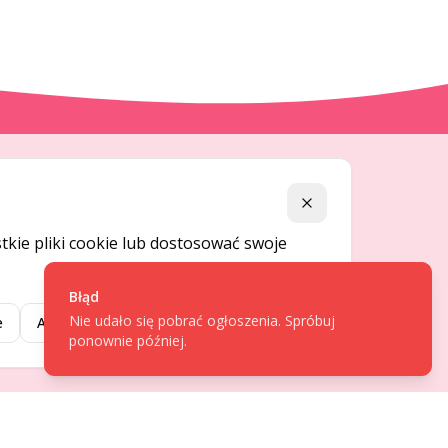
DLA UŻYTKOWNIKÓW
Zamknij
Centrum pomocy
kie pliki cookie lub dostosować swoje
Jak to działa
Bezpieczeństwo
Błąd
Nie udało się pobrać ogłoszenia. Spróbuj
Usługi premium
e
Akceptuj wybrane
Akceptuj wszystkie
ponownie później.
Regulamin