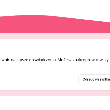
DODAJ I PROMUJ
Dodaj ogłoszenie
ewnić najlepsze doświadczenia. Możesz zaakceptować wszyst
Dodaj firmę
Promuj ogłoszenie
Odrzuć wszystki