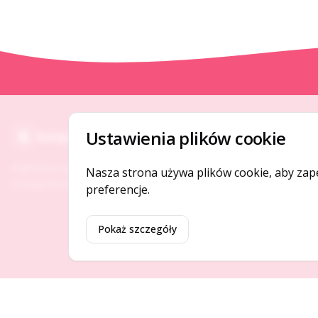
O NAS
Ustawienia plików cookie
Gotpage
O serwisie
Platforma ogłoszeń i firm, która łączy ludzi i
Nasza strona używa plików cookie, aby zap
Kontakt
rozwija biznes w Twojej okolicy.
preferencje.
Pokaż szczegóły