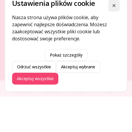
Ustawienia plików cookie
Platforma ogłoszeń i firm, która łączy ludzi i rozwija biznes
Zamknij
w Twojej okolicy.
Nasza strona używa plików cookie, aby
zapewnić najlepsze doświadczenia. Możesz
zaakceptować wszystkie pliki cookie lub
O NAS
dostosować swoje preferencje.
O serwisie
Kontakt
Pokaż szczegóły
Odrzuć wszystkie
Akceptuj wybrane
DODAJ I PROMUJ
Akceptuj wszystkie
Dodaj ogłoszenie
Ogłoszenia
Aktualności
Firmy
Blog
Dodaj firmę
Promuj ogłoszenie
DLA UŻYTKOWNIKÓW