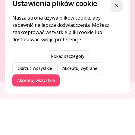
Ustawienia plików cookie
Platforma ogłoszeń i firm, która łączy ludzi i rozwija biznes
Zamknij
w Twojej okolicy.
Nasza strona używa plików cookie, aby
zapewnić najlepsze doświadczenia. Możesz
zaakceptować wszystkie pliki cookie lub
O NAS
dostosować swoje preferencje.
O serwisie
Kontakt
Pokaż szczegóły
Odrzuć wszystkie
Akceptuj wybrane
DODAJ I PROMUJ
Akceptuj wszystkie
Dodaj ogłoszenie
Ogłoszenia
Aktualności
Firmy
Blog
Dodaj firmę
Promuj ogłoszenie
DLA UŻYTKOWNIKÓW