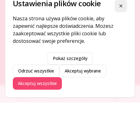
Ustawienia plików cookie
Platforma ogłoszeń i firm, która łączy ludzi i rozwija biznes
Zamknij
w Twojej okolicy.
Nasza strona używa plików cookie, aby
zapewnić najlepsze doświadczenia. Możesz
zaakceptować wszystkie pliki cookie lub
O NAS
dostosować swoje preferencje.
O serwisie
Kontakt
Pokaż szczegóły
Odrzuć wszystkie
Akceptuj wybrane
DODAJ I PROMUJ
Akceptuj wszystkie
Dodaj ogłoszenie
Ogłoszenia
Aktualności
Firmy
Blog
Dodaj firmę
Promuj ogłoszenie
DLA UŻYTKOWNIKÓW