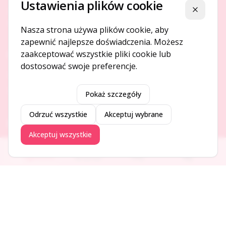
Ustawienia plików cookie
Platforma ogłoszeń i firm, która łączy ludzi i rozwija biznes
Zamknij
w Twojej okolicy.
Nasza strona używa plików cookie, aby
zapewnić najlepsze doświadczenia. Możesz
zaakceptować wszystkie pliki cookie lub
O NAS
dostosować swoje preferencje.
O serwisie
Kontakt
Pokaż szczegóły
Odrzuć wszystkie
Akceptuj wybrane
DODAJ I PROMUJ
Akceptuj wszystkie
Dodaj ogłoszenie
Ogłoszenia
Aktualności
Firmy
Blog
Dodaj firmę
Promuj ogłoszenie
DLA UŻYTKOWNIKÓW