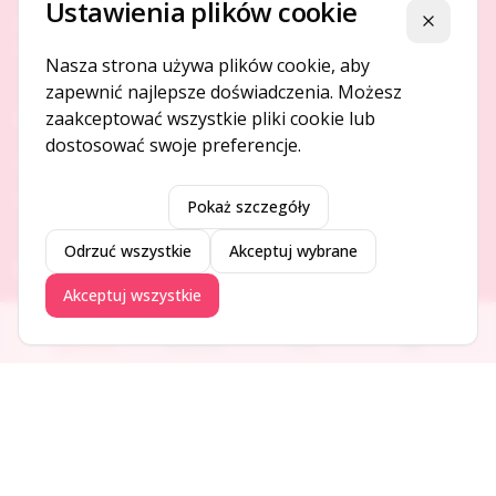
Ustawienia plików cookie
Platforma ogłoszeń i firm, która łączy ludzi i rozwija biznes
Zamknij
w Twojej okolicy.
Nasza strona używa plików cookie, aby
zapewnić najlepsze doświadczenia. Możesz
zaakceptować wszystkie pliki cookie lub
O NAS
dostosować swoje preferencje.
O serwisie
Kontakt
Pokaż szczegóły
Odrzuć wszystkie
Akceptuj wybrane
DODAJ I PROMUJ
Akceptuj wszystkie
Dodaj ogłoszenie
Ogłoszenia
Aktualności
Firmy
Blog
Dodaj firmę
Promuj ogłoszenie
DLA UŻYTKOWNIKÓW