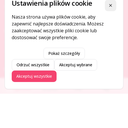
Ustawienia plików cookie
Platforma ogłoszeń i firm, która łączy ludzi i rozwija biznes
Zamknij
w Twojej okolicy.
Nasza strona używa plików cookie, aby
zapewnić najlepsze doświadczenia. Możesz
zaakceptować wszystkie pliki cookie lub
O NAS
dostosować swoje preferencje.
O serwisie
Kontakt
Pokaż szczegóły
Odrzuć wszystkie
Akceptuj wybrane
DODAJ I PROMUJ
Akceptuj wszystkie
Dodaj ogłoszenie
Ogłoszenia
Aktualności
Firmy
Blog
Dodaj firmę
Promuj ogłoszenie
DLA UŻYTKOWNIKÓW