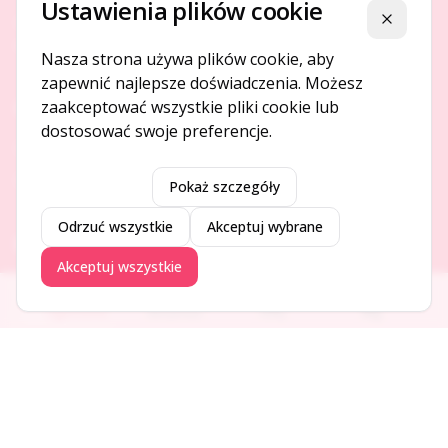
Ustawienia plików cookie
Platforma ogłoszeń i firm, która łączy ludzi i rozwija biznes
Zamknij
w Twojej okolicy.
Nasza strona używa plików cookie, aby
zapewnić najlepsze doświadczenia. Możesz
zaakceptować wszystkie pliki cookie lub
O NAS
dostosować swoje preferencje.
O serwisie
Kontakt
Pokaż szczegóły
Odrzuć wszystkie
Akceptuj wybrane
DODAJ I PROMUJ
Akceptuj wszystkie
Dodaj ogłoszenie
Ogłoszenia
Aktualności
Firmy
Blog
Dodaj firmę
Promuj ogłoszenie
DLA UŻYTKOWNIKÓW